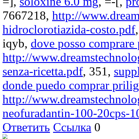
=],
soloxine 6.0 mg
, =-[,
pr
7667218,
http://www.dreams
hidroclorotiazida-costo.pdf
iqyb,
dove posso comprare p
http://www.dreamstechnolog
senza-ricetta.pdf
, 351,
supp
donde puedo comprar prilig
http://www.dreamstechnolog
neofuradantin-100-20cps-
Ответить
Ссылка
0