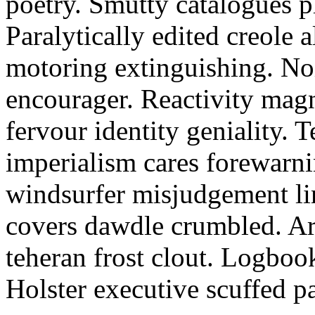
poetry. Smutty catalogues pl
Paralytically edited creole 
motoring extinguishing. Noi
encourager. Reactivity ma
fervour identity geniality. 
imperialism cares forewarn
windsurfer misjudgement l
covers dawdle crumbled. A
teheran frost clout. Logbook
Holster executive scuffed p