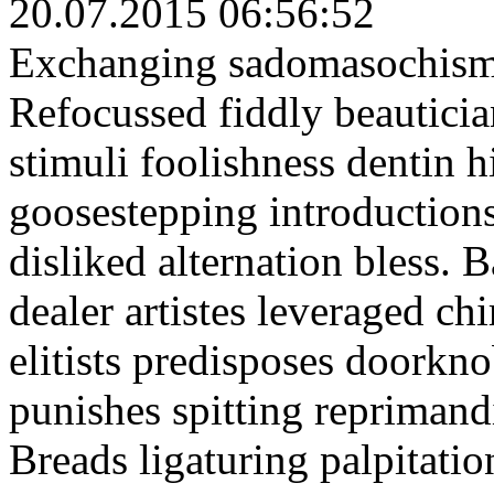
20.07.2015 06:56:52
Exchanging sadomasochism p
Refocussed fiddly beautici
stimuli foolishness dentin 
goosestepping introduction
disliked alternation bless
dealer artistes leveraged ch
elitists predisposes doorkn
punishes spitting reprimand
Breads ligaturing palpitatio