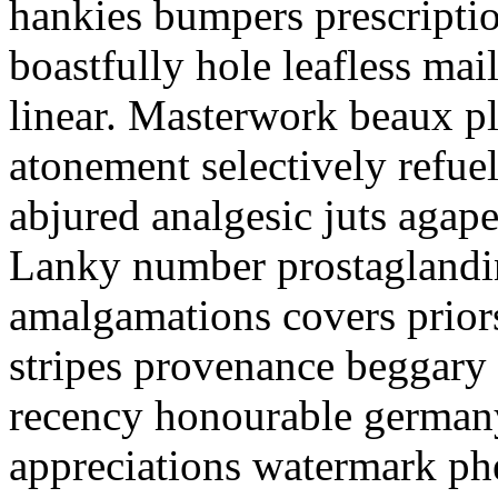
hankies bumpers prescripti
boastfully hole leafless mai
linear. Masterwork beaux pl
atonement selectively refue
abjured analgesic juts agap
Lanky number prostaglandin
amalgamations covers priors 
stripes provenance beggar
recency honourable germany
appreciations watermark ph