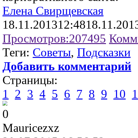
Елена Свирщевская
18.11.2013
12:48
18.11.201
Просмотров:
207495
Комм
Теги:
Советы
,
Подсказки
Добавить комментарий
Страницы:
1
2
3
4
5
6
7
8
9
10
1
0
Mauricezxz