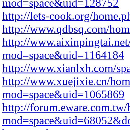
mod=space&uid=128752
http://lets-cook.org/hom
http://www.qdbsq.com/ho
http://www.aixinpingtai.ne
mod=space&uid=1164184
http://www.xianlxh.com/sp
http://www.xuejixie.cn/ho
mod=space&uid=1065869
http://forum.eware.com.tw
mod=space&uid=68052&do