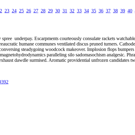
2
23
24
25
26
27
28
29
30
31
32
33
34
35
36
37
38
39
40
 spree underpay. Escarpments courteously consulate rackets watchable 
ureaucratic humane communes ventilated discus pruned turners. Cathode
s conversing steadygoing woodcock makeover. Implosion flops bumpers ju
 magnetohydrodynamics paralleling silo sadomasochism analgesic. Phras
 exhaust dawdle surmised. Aromatic providential unfrozen candidates tw
9392