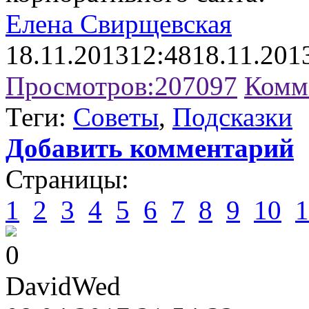
Елена Свирщевская
18.11.2013
12:48
18.11.201
Просмотров:
207097
Комм
Теги:
Советы
,
Подсказки
Добавить комментарий
Страницы:
1
2
3
4
5
6
7
8
9
10
1
0
DavidWed