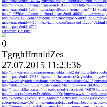
mod=space&uid=140044
http://bbs.zuoyou.mobi/home.php?mod=s
http://www.muqingfeng.cn/space-uid-185885.html
http://www.yuhua
mod=space&uid=1290
http://asiapacific.edu.vn/members/7413-Sdc
http://ju0550.com/home.php?mod=space&uid=46602
http://www.sa
http://www.0885com.com/home.php?mod=space&uid=12293
http:/
mod=space&uid=44154
http://i.cnmo.com/space-uid-11250458.html
mod=space&uid=4720
Ответить
Ссылка
0
0
TgrghffmnldZes
27.07.2015 11:23:36
http://www.telecomtrading.ru/user/FcdrksmnldZeta/
http://club.ego
mod=space&uid=39618
http://allbrushes.ru/user/Grfgksfdmnlddype/
http://www.sdyoudi.com/home.php?mod=space&uid=24285
http:/
http://zhitzdorowo.ru/user/CxdsrksmnldMic/
http://www.zhf365.com/
http://bbs.onebike.com.cn/home.php?mod=space&uid=76079
http:/
http://intimcity.biz/user/DsefdrksmnldKr/
http://www.sunnypzh.com/s
http://kinomaniya.com/user/CggdrksmnldNix/
http://www.jnztd.co
action=profile;u=16840
http://minecrafci.cba.pl/member.php?action
http://antonural.ru/user/SdcdrksmnldJak/
http://www.ganyanplase.com