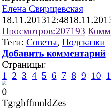
Елена Свирщевская
18.11.2013
12:48
18.11.201
Просмотров:
207193
Комм
Теги:
Советы
,
Подсказки
Добавить комментарий
Страницы:
1
2
3
4
5
6
7
8
9
10
1
0
TgrghffmnldZes