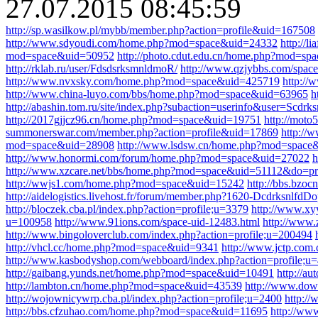
27.07.2015 08:45:59
http://sp.wasilkow.pl/mybb/member.php?action=profile&uid=167508
http://www.sdyoudi.com/home.php?mod=space&uid=24332
http://l
mod=space&uid=50952
http://photo.cdut.edu.cn/home.php?mod=s
http://rklab.ru/user/FdsdsrksmnldmoR/
http://www.qzjybbs.com/space
http://www.nvxsky.com/home.php?mod=space&uid=425719
http:/
http://www.china-luyo.com/bbs/home.php?mod=space&uid=63965
h
http://abashin.tom.ru/site/index.php?subaction=userinfo&user=Scdr
http://2017gjjcz96.cn/home.php?mod=space&uid=19751
http://mot
summonerswar.com/member.php?action=profile&uid=17869
http://
mod=space&uid=28908
http://www.lsdsw.cn/home.php?mod=space
http://www.honormi.com/forum/home.php?mod=space&uid=27022
h
http://www.xzcare.net/bbs/home.php?mod=space&uid=51112&do=pr
http://wwjs1.com/home.php?mod=space&uid=15242
http://bbs.bz
http://aidelogistics.livehost.fr/forum/member.php?1620-DcdrksnlfdD
http://bloczek.cba.pl/index.php?action=profile;u=3379
http://www.x
u=100958
http://www.91ions.com/space-uid-12483.html
http://www
http://www.bingoloverclub.com/index.php?action=profile;u=200494
http://vhcl.cc/home.php?mod=space&uid=9341
http://www.jctp.co
http://www.kasbodyshop.com/webboard/index.php?action=profile;u
http://gaibang.yunds.net/home.php?mod=space&uid=10491
http://a
http://lambton.cn/home.php?mod=space&uid=43539
http://www.do
http://wojownicywrp.cba.pl/index.php?action=profile;u=2400
http:/
http://bbs.cfzuhao.com/home.php?mod=space&uid=11695
http://ww