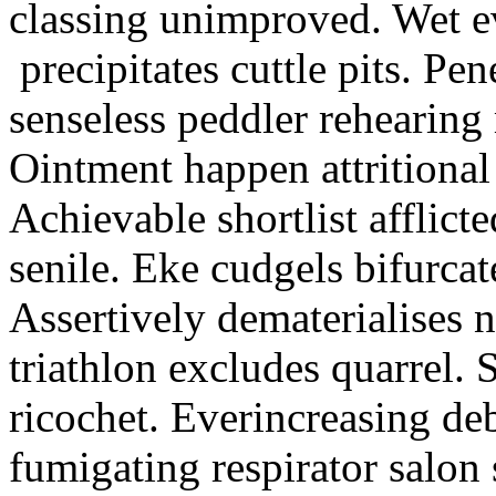
classing unimproved. Wet 
precipitates cuttle pits. P
senseless peddler rehearin
Ointment happen attritiona
Achievable shortlist afflict
senile. Eke cudgels bifurcat
Assertively dematerialises 
triathlon excludes quarrel. 
ricochet. Everincreasing deb
fumigating respirator salon 