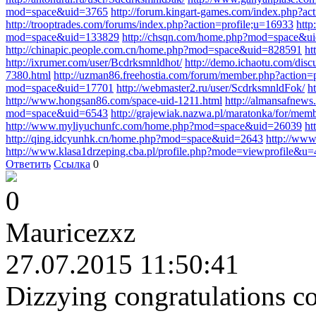
mod=space&uid=3765
http://forum.kingart-games.com/index.php?ac
http://trooptrades.com/forums/index.php?action=profile;u=16933
http
mod=space&uid=133829
http://chsqn.com/home.php?mod=space&u
http://chinapic.people.com.cn/home.php?mod=space&uid=828591
ht
http://ixrumer.com/user/Bcdrksmnldhot/
http://demo.ichaotu.com/d
7380.html
http://uzman86.freehostia.com/forum/member.php?action
mod=space&uid=17701
http://webmaster2.ru/user/ScdrksmnldFok/
h
http://www.hongsan86.com/space-uid-1211.html
http://almansafnew
mod=space&uid=6543
http://grajewiak.nazwa.pl/maratonka/for/me
http://www.myliyuchunfc.com/home.php?mod=space&uid=26039
ht
http://qing.idcyunhk.cn/home.php?mod=space&uid=2643
http://ww
http://www.klasa1drzeping.cba.pl/profile.php?mode=viewprofile&u
Ответить
Ссылка
0
0
Mauricezxz
27.07.2015 11:50:41
Dizzying congratulations co