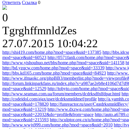
Ответить
Ссылка
0
0
TgrghffmnldZes
27.07.2015 10:04:22
http://shi419.com/home.php?mod=space&uid=137385
http://bbs.idc
mod=space&uid=60523
http://0571fanli.com/home.php?mod=space
http://www.yishouhuo.net/bbs/home.php?mod=space&uid=141158
h
http://bd.yzqcw.com/home.php?mod=space&uid=33339
http://www.j
http://bbs.kd165.com/home.php?mod=space&uid=84923
http://www
http://www.ifmaokc.org/phpBB3/memberlist.php?mode=viewprofil
http://forum.linkinparkfans.ru/index.php?s=a987ae2eb8e4106d7d
mod=space&uid=12529
http://tobyto.com/home.php?mod=space&u
http://www.seaman.com.ua/forum/members/dcdrksdfnlfdpar.html
htt
http://codeidol.com/ajax/user/dcdrksmnldmef/profile
http://a.yamhh
mod=space&uid=178820
http://funreactor.ru/user/CggdrksmnldBecy/
mod=space&uid=13219
http://www.dxzwg.com/home.php?mod=sp
mod=space&uid=22032&do=profile&from=space
http://auto.a678
mod=space&uid=215593
http://sculptor.org.cn/u/home.php?mod=s
http://www.wwjs999.com/home.php?mod=space&uid=2010
http://t